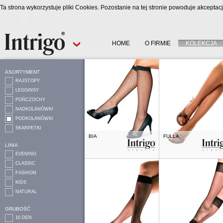
Ta strona wykorzystuje pliki Cookies. Pozostanie na tej stronie powoduje akcepta
HOME
O FIRMIE
KOLEKCJA
ASORTYMENT
RAJSTOPY
LEGGINSY
POŃCZOCHY
NADKOLANÓWKI
PODKOLANÓWKI
SKARPETKI
BIA
FULLA
LINIA
EVENING
CLASSIC
FASHION
KIDS
NATURAL
GRUBOŚĆ
10 DEN