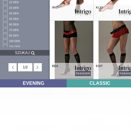
15 DEN
IRIS
KLIO
20 DEN
40 DEN
50 DEN
60 DEN
70 DEN
80 DEN
100 DEN
150 DEN
SZUKAJ
200 DEN
250 DEN
BEA
EDIT
1
/
2
EVENING
CLASSIC