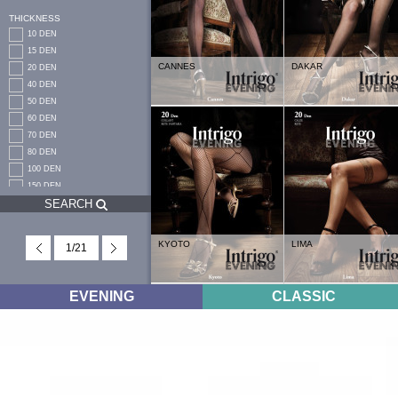
THICKNESS
10 DEN
15 DEN
CANNES
DAKAR
20 DEN
40 DEN
50 DEN
60 DEN
70 DEN
80 DEN
100 DEN
150 DEN
SEARCH
200 DEN
250 DEN
KYOTO
LIMA
1
/
21
EVENING
CLASSIC