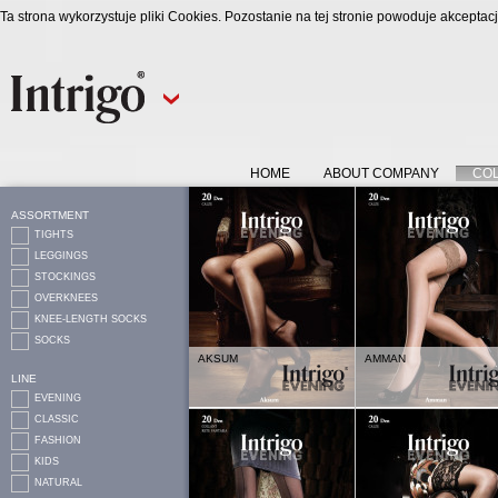
Ta strona wykorzystuje pliki Cookies. Pozostanie na tej stronie powoduje akcepta
HOME
ABOUT COMPANY
CO
ASSORTMENT
TIGHTS
LEGGINGS
STOCKINGS
OVERKNEES
KNEE-LENGTH SOCKS
SOCKS
AKSUM
AMMAN
LINE
EVENING
CLASSIC
FASHION
KIDS
NATURAL