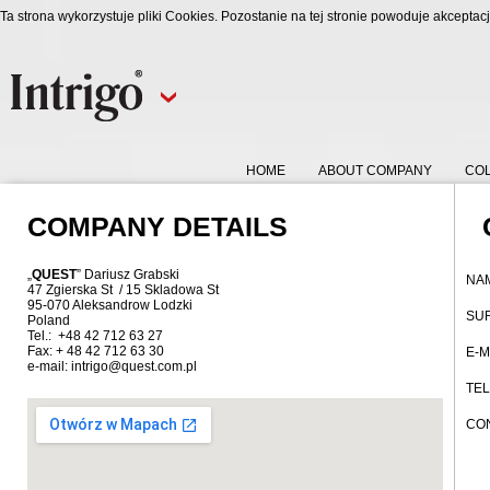
Ta strona wykorzystuje pliki Cookies. Pozostanie na tej stronie powoduje akcepta
HOME
ABOUT COMPANY
CO
COMPANY DETAILS
„
QUEST
” Dariusz Grabski
NA
47 Zgierska St / 15 Skladowa St
95-070 Aleksandrow Lodzki
SU
Poland
Tel.: +48 42 712 63 27
Fax: + 48 42 712 63 30
E-M
e-mail:
intrigo@quest.com.pl
TE
CO